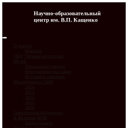
Научно-образовательный
центр им. В.П. Кащенко
О центре
Новости
ЭБД "Личные коллекции"
Музей
Персоналии ученых
Виртуальные выставки
История в событиях
Мониторинги СМИ
2024
2023
2022
2021
2020
Электронная библиотека
К 80-летию ВОВ
Книга памяти