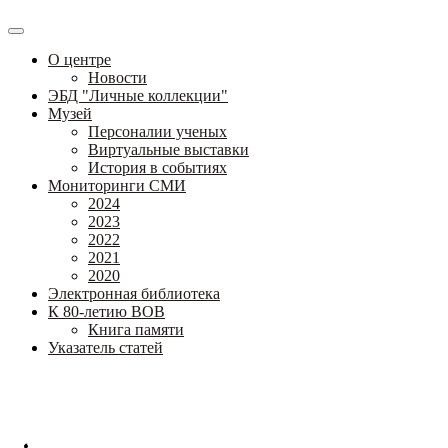
О центре
Новости
ЭБД "Личные коллекции"
Музей
Персоналии ученых
Виртуальные выставки
История в событиях
Мониторинги СМИ
2024
2023
2022
2021
2020
Электронная библиотека
К 80-летию ВОВ
Книга памяти
Указатель статей
Федеральное государственное бюджетное научное учреждение
«Институт коррекционной педагогики»