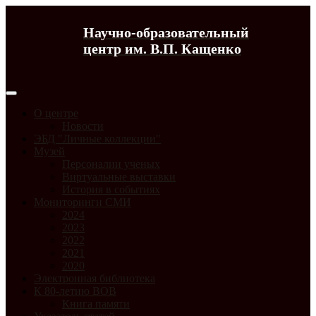
Научно-образовательный
центр им. В.П. Кащенко
О центре
Новости
ЭБД "Личные коллекции"
Музей
Персоналии ученых
Виртуальные выставки
История в событиях
Мониторинги СМИ
2024
2023
2022
2021
2020
Электронная библиотека
К 80-летию ВОВ
Книга памяти