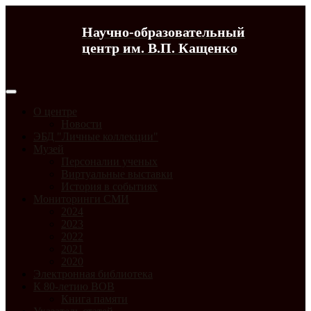
Научно-образовательный
центр им. В.П. Кащенко
О центре
Новости
ЭБД "Личные коллекции"
Музей
Персоналии ученых
Виртуальные выставки
История в событиях
Мониторинги СМИ
2024
2023
2022
2021
2020
Электронная библиотека
К 80-летию ВОВ
Книга памяти