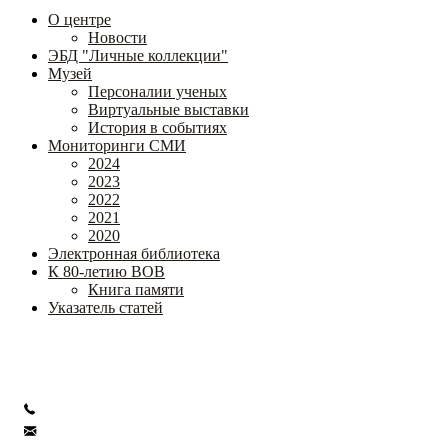
О центре
Новости
ЭБД "Личные коллекции"
Музей
Персоналии ученых
Виртуальные выставки
История в событиях
Мониторинги СМИ
2024
2023
2022
2021
2020
Электронная библиотека
К 80-летию ВОВ
Книга памяти
Указатель статей
Федеральное государственное бюджетное научное учреждение
«Институт коррекционной педагогики»
+7 (499) 245-04-52
info@ikp.email