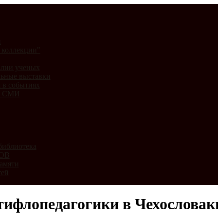
и
 коллекции"
лии ученых
ьные выставки
 в событиях
и СМИ
библиотека
ВОВ
амяти
тей
тифлопедагогики в Чехословак