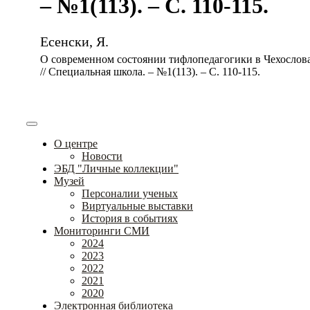
– №1(113). – С. 110-115.
Есенски, Я.
О современном состоянии тифлопедагогики в Чехослов
// Специальная школа. – №1(113). – С. 110-115.
О центре
Новости
ЭБД "Личные коллекции"
Музей
Персоналии ученых
Виртуальные выставки
История в событиях
Мониторинги СМИ
2024
2023
2022
2021
2020
Электронная библиотека