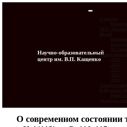
О центре
Новост
ЭБД "Личные
Музей
Персона
Виртуал
История
Научно-образовательный
Мониторинг
центр им. В.П. Кащенко
2024
2023
2022
2021
2020
Электронная 
К 80-летию 
Книга п
Указатель ста
О современном состоянии 