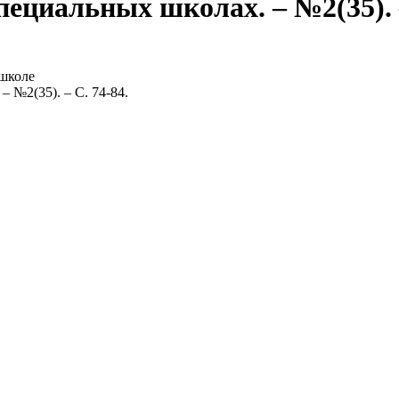
пециальных школах. – №2(35). –
 школе
– №2(35). – С. 74-84.