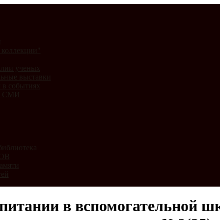
и
 коллекции"
лии ученых
ьные выставки
 в событиях
и СМИ
библиотека
ВОВ
амяти
тей
питании в вспомогательной шк