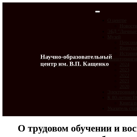
О центре
Новост
ЭБД "Личные
Музей
Персона
Виртуал
История
Научно-образовательный
Мониторинг
центр им. В.П. Кащенко
2024
2023
2022
2021
2020
Электронная 
К 80-летию 
Книга п
Указатель ста
О трудовом обучении и вос