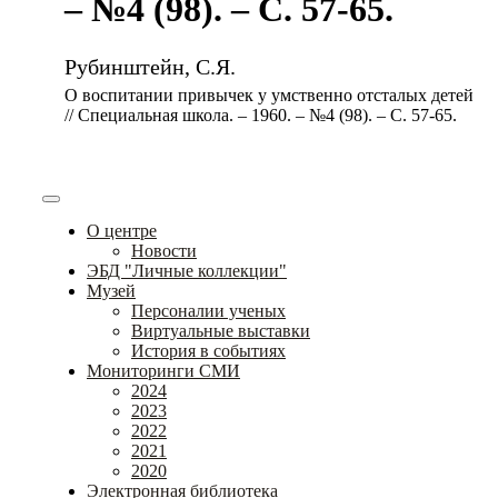
– №4 (98). – С. 57-65.
Рубинштейн, С.Я.
О воспитании привычек у умственно отсталых детей
// Специальная школа. – 1960. – №4 (98). – С. 57-65.
О центре
Новости
ЭБД "Личные коллекции"
Музей
Персоналии ученых
Виртуальные выставки
История в событиях
Мониторинги СМИ
2024
2023
2022
2021
2020
Электронная библиотека