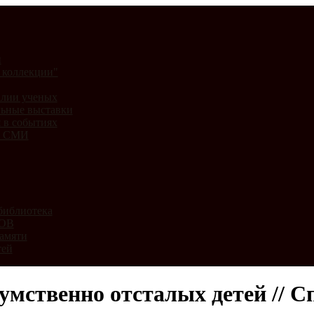
и
 коллекции"
лии ученых
ьные выставки
 в событиях
и СМИ
библиотека
ВОВ
амяти
тей
мственно отсталых детей // С