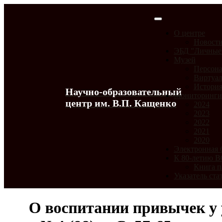
О центре
Новост
ЭБД "Личные
Музей
Персона
Виртуал
История
Научно-образовательный
Мониторинг
центр им. В.П. Кащенко
2024
2023
2022
2021
2020
Электронная 
К 80-летию 
Книга п
Указатель ста
О воспитании привычек у у