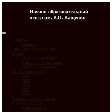
Научно-образовательный
центр им. В.П. Кащенко
О центре
Новости
ЭБД "Личные коллекции"
Музей
Персоналии ученых
Виртуальные выставки
История в событиях
Мониторинги СМИ
2024
2023
2022
2021
2020
Электронная библиотека
К 80-летию ВОВ
Книга памяти