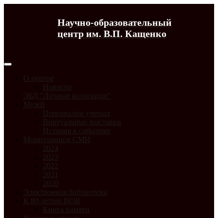
Научно-образовательный
центр им. В.П. Кащенко
О центре
Новости
ЭБД "Личные коллекции"
Музей
Персоналии ученых
Виртуальные выставки
История в событиях
Мониторинги СМИ
2024
2023
2022
2021
2020
Электронная библиотека
К 80-летию ВОВ
Книга памяти