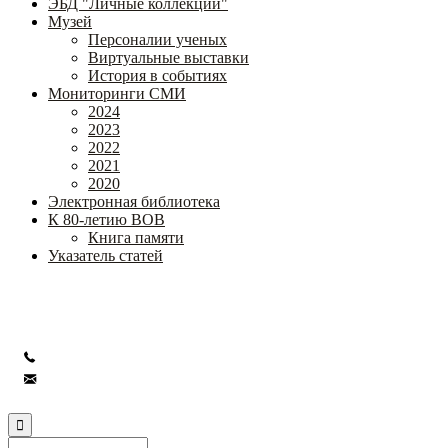
ЭБД "Личные коллекции"
Музей
Персоналии ученых
Виртуальные выставки
История в событиях
Мониторинги СМИ
2024
2023
2022
2021
2020
Электронная библиотека
К 80-летию ВОВ
Книга памяти
Указатель статей
Федеральное государственное бюджетное научное учреждение
«Институт коррекционной педагогики»
+7 (499) 245-04-52
info@ikp.email
