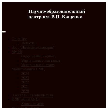
Научно-образовательный
центр им. В.П. Кащенко
О центре
Новости
ЭБД "Личные коллекции"
Музей
Персоналии ученых
Виртуальные выставки
История в событиях
Мониторинги СМИ
2024
2023
2022
2021
2020
Электронная библиотека
К 80-летию ВОВ
Книга памяти