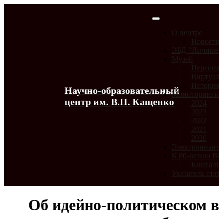
О центре
Новост
ЭБД "Личные
Музей
Персона
Виртуал
История
Научно-образовательный
Мониторинг
центр им. В.П. Кащенко
2024
2023
2022
2021
2020
Электронная 
К 80-летию 
Книга п
Указатель ста
Об идейно-политическом в