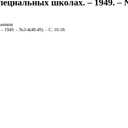
ециальных школах. – 1949. – №3
ьников
 1949. – №3-4(48-49). – С. 10-18.