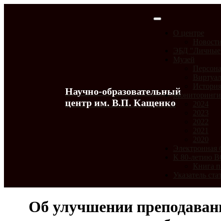
О центре
Новост
ЭБД "Личные
Музей
Персона
Виртуал
История
Научно-образовательный
Мониторинг
центр им. В.П. Кащенко
2024
2023
2022
2021
2020
Электронная 
К 80-летию 
Книга п
Указатель ста
Об улучшении преподавани