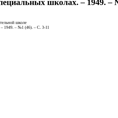
ециальных школах. – 1949. – №1
ательной школе
 1949. – №1 (46). – С. 3-11