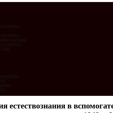
и
 коллекции"
лии ученых
ьные выставки
 в событиях
и СМИ
библиотека
ВОВ
амяти
тей
я естествознания в вспомогате