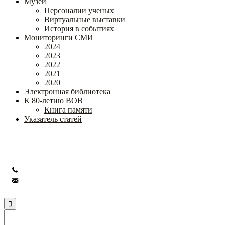
Музей
Персоналии ученых
Виртуальные выставки
История в событиях
Мониторинги СМИ
2024
2023
2022
2021
2020
Электронная библиотека
К 80-летию ВОВ
Книга памяти
Указатель статей
Федеральное государственное бюджетное научное учреждение
«Институт коррекционной педагогики»
+7 (499) 245-04-52
info@ikp.email
