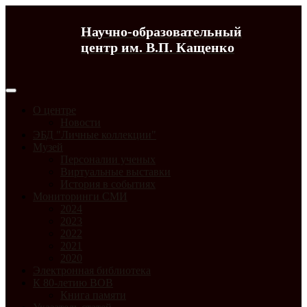
Научно-образовательный
центр им. В.П. Кащенко
О центре
Новости
ЭБД "Личные коллекции"
Музей
Персоналии ученых
Виртуальные выставки
История в событиях
Мониторинги СМИ
2024
2023
2022
2021
2020
Электронная библиотека
К 80-летию ВОВ
Книга памяти