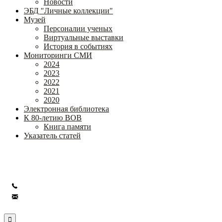
Новости
ЭБД "Личные коллекции"
Музей
Персоналии ученых
Виртуальные выставки
История в событиях
Мониторинги СМИ
2024
2023
2022
2021
2020
Электронная библиотека
К 80-летию ВОВ
Книга памяти
Указатель статей
Федеральное государственное бюджетное научное учреждение
«Институт коррекционной педагогики»
+7 (499) 245-04-52
info@ikp.email
