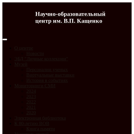
Научно-образовательный
центр им. В.П. Кащенко
О центре
Новости
ЭБД "Личные коллекции"
Музей
Персоналии ученых
Виртуальные выставки
История в событиях
Мониторинги СМИ
2024
2023
2022
2021
2020
Электронная библиотека
К 80-летию ВОВ
Книга памяти