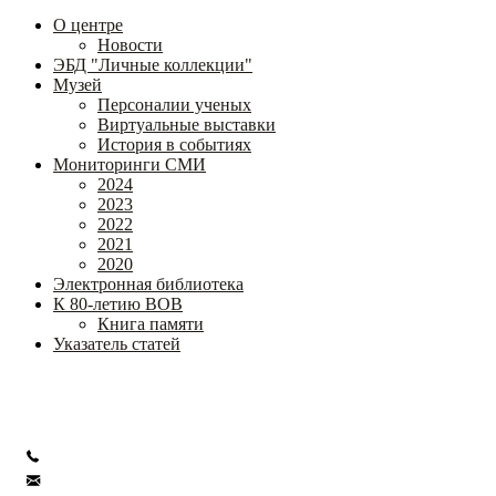
О центре
Новости
ЭБД "Личные коллекции"
Музей
Персоналии ученых
Виртуальные выставки
История в событиях
Мониторинги СМИ
2024
2023
2022
2021
2020
Электронная библиотека
К 80-летию ВОВ
Книга памяти
Указатель статей
Федеральное государственное бюджетное научное учреждение
«Институт коррекционной педагогики»
+7 (499) 245-04-52
info@ikp.email