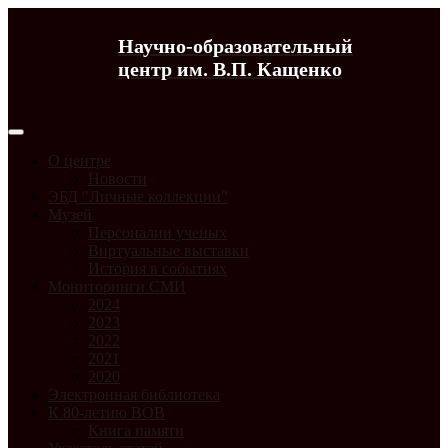
Научно-образовательный
центр им. В.П. Кащенко
О центре
Новости
ЭБД "Личные коллекции"
Музей
Персоналии ученых
Виртуальные выставки
История в событиях
Мониторинги СМИ
2024
2023
2022
2021
2020
Электронная библиотека
К 80-летию ВОВ
Книга памяти