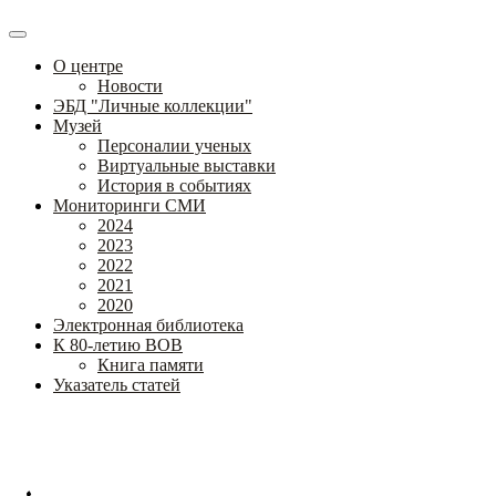
О центре
Новости
ЭБД "Личные коллекции"
Музей
Персоналии ученых
Виртуальные выставки
История в событиях
Мониторинги СМИ
2024
2023
2022
2021
2020
Электронная библиотека
К 80-летию ВОВ
Книга памяти
Указатель статей
Федеральное государственное бюджетное научное учреждение
«Институт коррекционной педагогики»