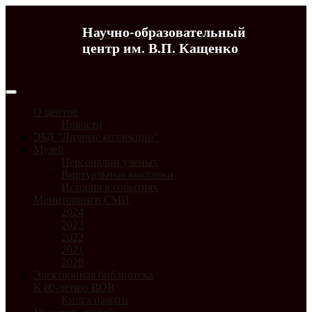
Научно-образовательный
центр им. В.П. Кащенко
О центре
Новости
ЭБД "Личные коллекции"
Музей
Персоналии ученых
Виртуальные выставки
История в событиях
Мониторинги СМИ
2024
2023
2022
2021
2020
Электронная библиотека
К 80-летию ВОВ
Книга памяти