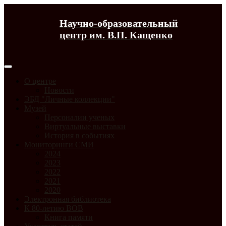
Научно-образовательный
центр им. В.П. Кащенко
О центре
Новости
ЭБД "Личные коллекции"
Музей
Персоналии ученых
Виртуальные выставки
История в событиях
Мониторинги СМИ
2024
2023
2022
2021
2020
Электронная библиотека
К 80-летию ВОВ
Книга памяти