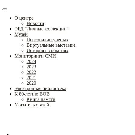
О центре
Новости
ЭБД "Личные коллекции"
Музей
Персоналии ученых
Виртуальные выставки
История в событиях
Мониторинги СМИ
2024
2023
2022
2021
2020
Электронная библиотека
К 80-летию ВОВ
Книга памяти
Указатель статей
Федеральное государственное бюджетное научное учреждение
«Институт коррекционной педагогики»