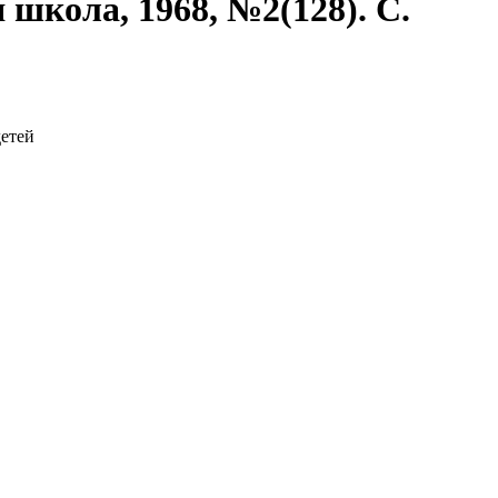
школа, 1968, №2(128). С.
детей