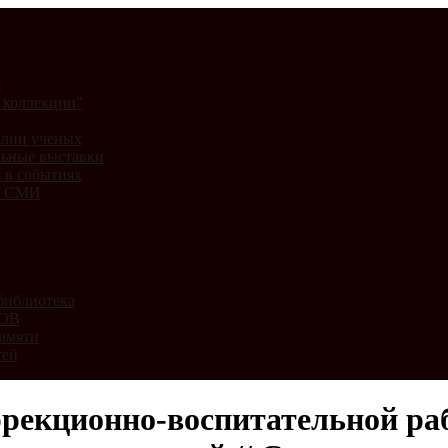
и
 коллекции"
лии ученых
ьные выставки
 в событиях
и СМИ
библиотека
ВОВ
амяти
тей
рекционно-воспитательной ра