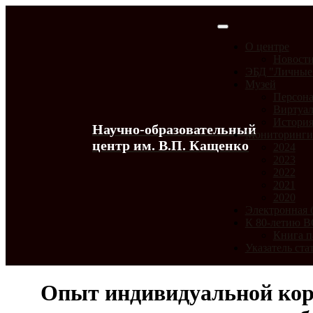
О центре
Новост
ЭБД "Личные
Музей
Персона
Виртуал
История
Научно-образовательный
Мониторинг
центр им. В.П. Кащенко
2024
2023
2022
2021
2020
Электронная 
К 80-летию 
Книга п
Указатель ста
Опыт индивидуальной кор