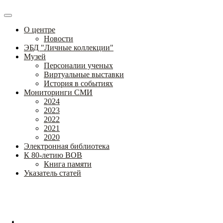
О центре
Новости
ЭБД "Личные коллекции"
Музей
Персоналии ученых
Виртуальные выставки
История в событиях
Мониторинги СМИ
2024
2023
2022
2021
2020
Электронная библиотека
К 80-летию ВОВ
Книга памяти
Указатель статей
Федеральное государственное бюджетное научное учреждение
«Институт коррекционной педагогики»