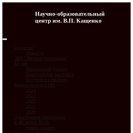
Научно-образовательный
центр им. В.П. Кащенко
О центре
Новости
ЭБД "Личные коллекции"
Музей
Персоналии ученых
Виртуальные выставки
История в событиях
Мониторинги СМИ
2024
2023
2022
2021
2020
Электронная библиотека
К 80-летию ВОВ
Книга памяти