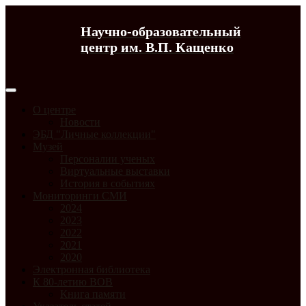
Научно-образовательный
центр им. В.П. Кащенко
О центре
Новости
ЭБД "Личные коллекции"
Музей
Персоналии ученых
Виртуальные выставки
История в событиях
Мониторинги СМИ
2024
2023
2022
2021
2020
Электронная библиотека
К 80-летию ВОВ
Книга памяти