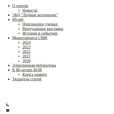
О центре
Новости
ЭБД "Личные коллекции"
Музей
Персоналии ученых
Виртуальные выставки
История в событиях
Мониторинги СМИ
2024
2023
2022
2021
2020
Электронная библиотека
К 80-летию ВОВ
Книга памяти
Указатель статей
Федеральное государственное бюджетное научное учреждение
«Институт коррекционной педагогики»
+7 (499) 245-04-52
info@ikp.email