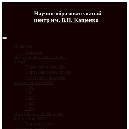
Научно-образовательный
центр им. В.П. Кащенко
О центре
Новости
ЭБД "Личные коллекции"
Музей
Персоналии ученых
Виртуальные выставки
История в событиях
Мониторинги СМИ
2024
2023
2022
2021
2020
Электронная библиотека
К 80-летию ВОВ
Книга памяти