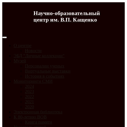
Научно-образовательный
центр им. В.П. Кащенко
О центре
Новости
ЭБД "Личные коллекции"
Музей
Персоналии ученых
Виртуальные выставки
История в событиях
Мониторинги СМИ
2024
2023
2022
2021
2020
Электронная библиотека
К 80-летию ВОВ
Книга памяти