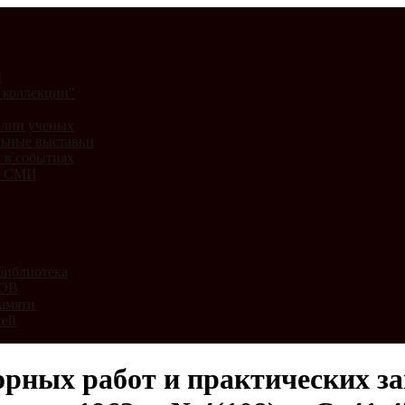
и
 коллекции"
лии ученых
ьные выставки
 в событиях
и СМИ
библиотека
ВОВ
амяти
тей
рных работ и практических за