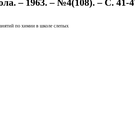
а. – 1963. – №4(108). – С. 41-4
анятий по химии в школе слепых