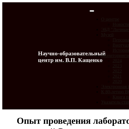
О центре
Новост
ЭБД "Личные
Музей
Персона
Виртуал
История
Научно-образовательный
Мониторинг
центр им. В.П. Кащенко
2024
2023
2022
2021
2020
Электронная 
К 80-летию 
Книга п
Указатель ста
Опыт проведения лаборато