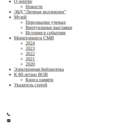
О центре
Новости
ЭБД "Личные коллекции"
Музей
Персоналии ученых
Виртуальные выставки
История в событиях
Мониторинги СМИ
2024
2023
2022
2021
2020
Электронная библиотека
К 80-летию ВОВ
Книга памяти
Указатель статей
Федеральное государственное бюджетное научное учреждение
«Институт коррекционной педагогики»
+7 (499) 245-04-52
info@ikp.email