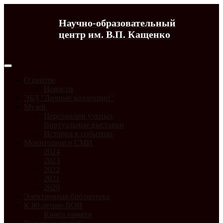
Научно-образовательный
центр им. В.П. Кащенко
О центре
Новости
ЭБД "Личные коллекции"
Музей
Персоналии ученых
Виртуальные выставки
История в событиях
Мониторинги СМИ
2024
2023
2022
2021
2020
Электронная библиотека
К 80-летию ВОВ
Книга памяти