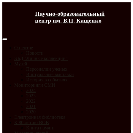
Научно-образовательный
центр им. В.П. Кащенко
О центре
Новости
ЭБД "Личные коллекции"
Музей
Персоналии ученых
Виртуальные выставки
История в событиях
Мониторинги СМИ
2024
2023
2022
2021
2020
Электронная библиотека
К 80-летию ВОВ
Книга памяти