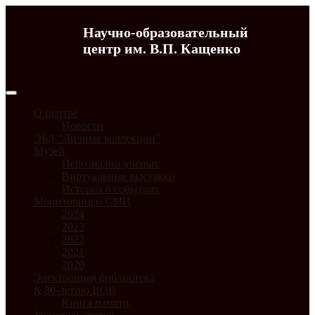
Научно-образовательный
центр им. В.П. Кащенко
О центре
Новости
ЭБД "Личные коллекции"
Музей
Персоналии ученых
Виртуальные выставки
История в событиях
Мониторинги СМИ
2024
2023
2022
2021
2020
Электронная библиотека
К 80-летию ВОВ
Книга памяти