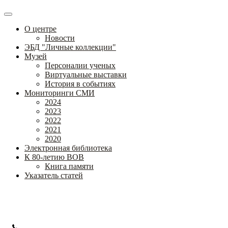
О центре
Новости
ЭБД "Личные коллекции"
Музей
Персоналии ученых
Виртуальные выставки
История в событиях
Мониторинги СМИ
2024
2023
2022
2021
2020
Электронная библиотека
К 80-летию ВОВ
Книга памяти
Указатель статей
Федеральное государственное бюджетное научное учреждение
«Институт коррекционной педагогики»
+7 (499) 245-04-52