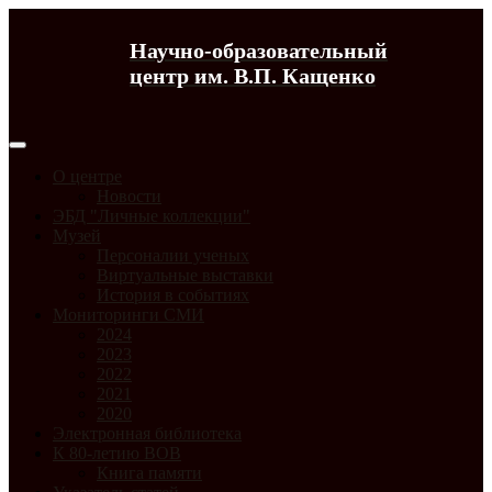
Научно-образовательный
центр им. В.П. Кащенко
О центре
Новости
ЭБД "Личные коллекции"
Музей
Персоналии ученых
Виртуальные выставки
История в событиях
Мониторинги СМИ
2024
2023
2022
2021
2020
Электронная библиотека
К 80-летию ВОВ
Книга памяти