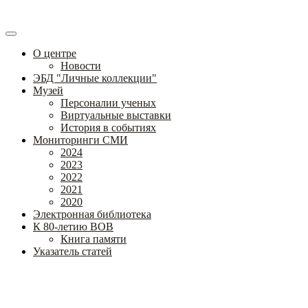
О центре
Новости
ЭБД "Личные коллекции"
Музей
Персоналии ученых
Виртуальные выставки
История в событиях
Мониторинги СМИ
2024
2023
2022
2021
2020
Электронная библиотека
К 80-летию ВОВ
Книга памяти
Указатель статей
Федеральное государственное бюджетное научное учреждение
«Институт коррекционной педагогики»