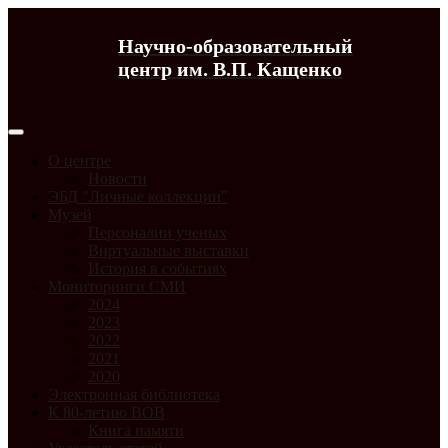
Научно-образовательный
центр им. В.П. Кащенко
О центре
Новости
ЭБД "Личные коллекции"
Музей
Персоналии ученых
Виртуальные выставки
История в событиях
Мониторинги СМИ
2024
2023
2022
2021
2020
Электронная библиотека
К 80-летию ВОВ
Книга памяти