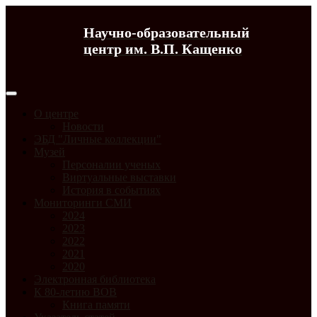
Научно-образовательный
центр им. В.П. Кащенко
О центре
Новости
ЭБД "Личные коллекции"
Музей
Персоналии ученых
Виртуальные выставки
История в событиях
Мониторинги СМИ
2024
2023
2022
2021
2020
Электронная библиотека
К 80-летию ВОВ
Книга памяти