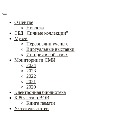
О центре
Новости
ЭБД "Личные коллекции"
Музей
Персоналии ученых
Виртуальные выставки
История в событиях
Мониторинги СМИ
2024
2023
2022
2021
2020
Электронная библиотека
К 80-летию ВОВ
Книга памяти
Указатель статей
Федеральное государственное бюджетное научное учреждение
«Институт коррекционной педагогики»