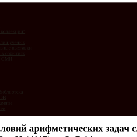
и
 коллекции"
лии ученых
ьные выставки
 в событиях
и СМИ
библиотека
ВОВ
амяти
тей
словий арифметических задач 