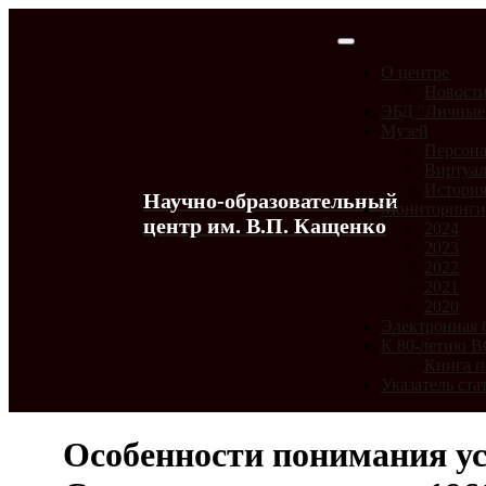
О центре
Новост
ЭБД "Личные
Музей
Персона
Виртуал
История
Научно-образовательный
Мониторинг
центр им. В.П. Кащенко
2024
2023
2022
2021
2020
Электронная 
К 80-летию 
Книга п
Указатель ста
Особенности понимания у