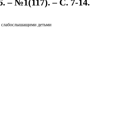
 – №1(117). – С. 7-14.
ч слабослышащими детьми