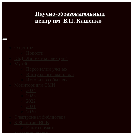
Научно-образовательный
центр им. В.П. Кащенко
О центре
Новости
ЭБД "Личные коллекции"
Музей
Персоналии ученых
Виртуальные выставки
История в событиях
Мониторинги СМИ
2024
2023
2022
2021
2020
Электронная библиотека
К 80-летию ВОВ
Книга памяти