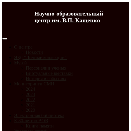
Научно-образовательный
центр им. В.П. Кащенко
О центре
Новости
ЭБД "Личные коллекции"
Музей
Персоналии ученых
Виртуальные выставки
История в событиях
Мониторинги СМИ
2024
2023
2022
2021
2020
Электронная библиотека
К 80-летию ВОВ
Книга памяти