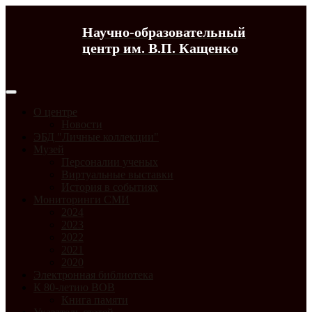
Научно-образовательный
центр им. В.П. Кащенко
О центре
Новости
ЭБД "Личные коллекции"
Музей
Персоналии ученых
Виртуальные выставки
История в событиях
Мониторинги СМИ
2024
2023
2022
2021
2020
Электронная библиотека
К 80-летию ВОВ
Книга памяти