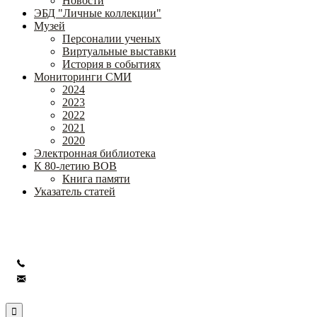
Новости
ЭБД "Личные коллекции"
Музей
Персоналии ученых
Виртуальные выставки
История в событиях
Мониторинги СМИ
2024
2023
2022
2021
2020
Электронная библиотека
К 80-летию ВОВ
Книга памяти
Указатель статей
Федеральное государственное бюджетное научное учреждение
«Институт коррекционной педагогики»
+7 (499) 245-04-52
info@ikp.email
