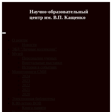
Научно-образовательный
центр им. В.П. Кащенко
О центре
Новости
ЭБД "Личные коллекции"
Музей
Персоналии ученых
Виртуальные выставки
История в событиях
Мониторинги СМИ
2024
2023
2022
2021
2020
Электронная библиотека
К 80-летию ВОВ
Книга памяти