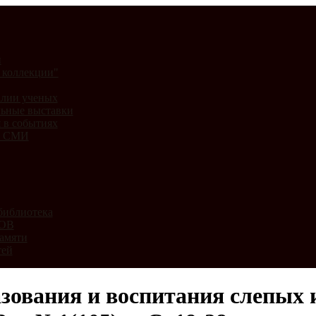
и
 коллекции"
лии ученых
ьные выставки
 в событиях
и СМИ
библиотека
ВОВ
амяти
тей
зования и воспитания слепых и