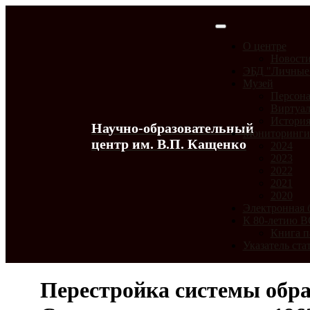
О центре
Новост
ЭБД "Личные
Музей
Персона
Виртуал
История
Научно-образовательный
Мониторинг
центр им. В.П. Кащенко
2024
2023
2022
2021
2020
Электронная 
К 80-летию 
Книга п
Указатель ста
Перестройка системы обра