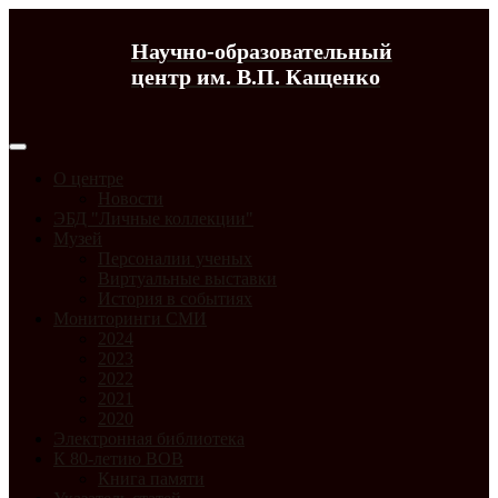
Научно-образовательный
центр им. В.П. Кащенко
О центре
Новости
ЭБД "Личные коллекции"
Музей
Персоналии ученых
Виртуальные выставки
История в событиях
Мониторинги СМИ
2024
2023
2022
2021
2020
Электронная библиотека
К 80-летию ВОВ
Книга памяти