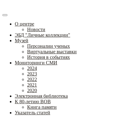
О центре
Новости
ЭБД "Личные коллекции"
Музей
Персоналии ученых
Виртуальные выставки
История в событиях
Мониторинги СМИ
2024
2023
2022
2021
2020
Электронная библиотека
К 80-летию ВОВ
Книга памяти
Указатель статей
Федеральное государственное бюджетное научное учреждение
«Институт коррекционной педагогики»