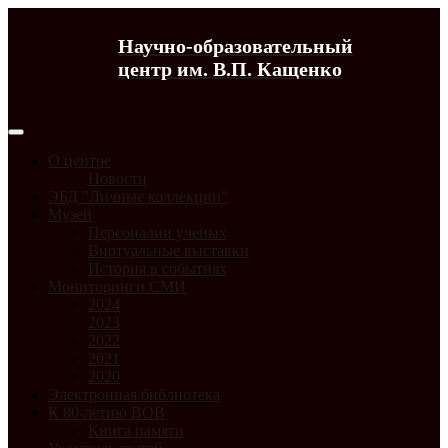
Научно-образовательный
центр им. В.П. Кащенко
О центре
Новости
ЭБД "Личные коллекции"
Музей
Персоналии ученых
Виртуальные выставки
История в событиях
Мониторинги СМИ
2024
2023
2022
2021
2020
Электронная библиотека
К 80-летию ВОВ
Книга памяти