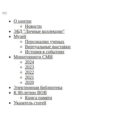
О центре
Новости
ЭБД "Личные коллекции"
Музей
Персоналии ученых
Виртуальные выставки
История в событиях
Мониторинги СМИ
2024
2023
2022
2021
2020
Электронная библиотека
К 80-летию ВОВ
Книга памяти
Указатель статей
Федеральное государственное бюджетное научное учреждение
«Институт коррекционной педагогики»