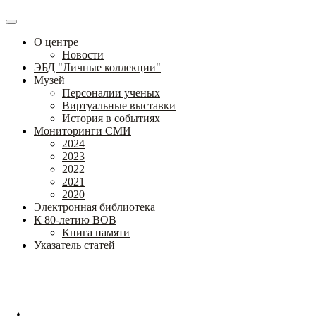
О центре
Новости
ЭБД "Личные коллекции"
Музей
Персоналии ученых
Виртуальные выставки
История в событиях
Мониторинги СМИ
2024
2023
2022
2021
2020
Электронная библиотека
К 80-летию ВОВ
Книга памяти
Указатель статей
Федеральное государственное бюджетное научное учреждение
«Институт коррекционной педагогики»