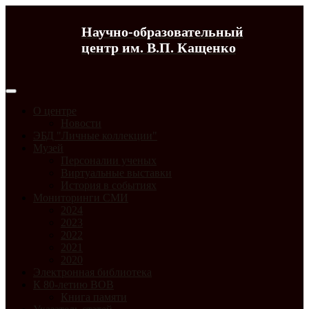
Научно-образовательный
центр им. В.П. Кащенко
О центре
Новости
ЭБД "Личные коллекции"
Музей
Персоналии ученых
Виртуальные выставки
История в событиях
Мониторинги СМИ
2024
2023
2022
2021
2020
Электронная библиотека
К 80-летию ВОВ
Книга памяти