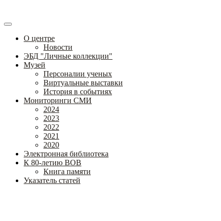
О центре
Новости
ЭБД "Личные коллекции"
Музей
Персоналии ученых
Виртуальные выставки
История в событиях
Мониторинги СМИ
2024
2023
2022
2021
2020
Электронная библиотека
К 80-летию ВОВ
Книга памяти
Указатель статей
Федеральное государственное бюджетное научное учреждение
«Институт коррекционной педагогики»