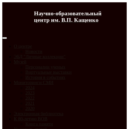
Научно-образовательный
центр им. В.П. Кащенко
О центре
Новости
ЭБД "Личные коллекции"
Музей
Персоналии ученых
Виртуальные выставки
История в событиях
Мониторинги СМИ
2024
2023
2022
2021
2020
Электронная библиотека
К 80-летию ВОВ
Книга памяти