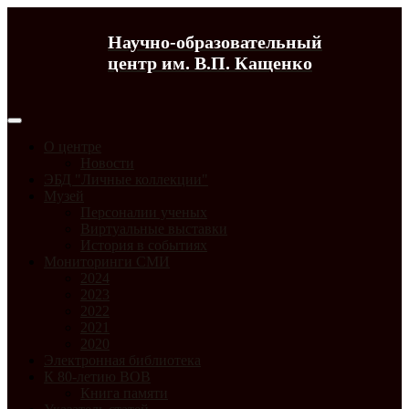
Научно-образовательный
центр им. В.П. Кащенко
О центре
Новости
ЭБД "Личные коллекции"
Музей
Персоналии ученых
Виртуальные выставки
История в событиях
Мониторинги СМИ
2024
2023
2022
2021
2020
Электронная библиотека
К 80-летию ВОВ
Книга памяти