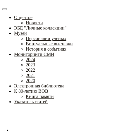
О центре
Новости
ЭБД "Личные коллекции"
Музей
Персоналии ученых
Виртуальные выставки
История в событиях
Мониторинги СМИ
2024
2023
2022
2021
2020
Электронная библиотека
К 80-летию ВОВ
Книга памяти
Указатель статей
Федеральное государственное бюджетное научное учреждение
«Институт коррекционной педагогики»