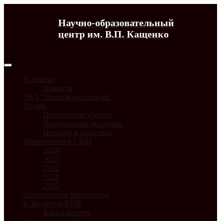
Научно-образовательный
центр им. В.П. Кащенко
О центре
Новости
ЭБД "Личные коллекции"
Музей
Персоналии ученых
Виртуальные выставки
История в событиях
Мониторинги СМИ
2024
2023
2022
2021
2020
Электронная библиотека
К 80-летию ВОВ
Книга памяти