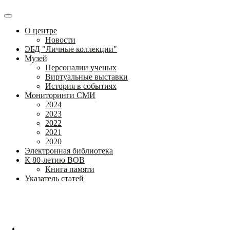
О центре
Новости
ЭБД "Личные коллекции"
Музей
Персоналии ученых
Виртуальные выставки
История в событиях
Мониторинги СМИ
2024
2023
2022
2021
2020
Электронная библиотека
К 80-летию ВОВ
Книга памяти
Указатель статей
Федеральное государственное бюджетное научное учреждение
«Институт коррекционной педагогики»