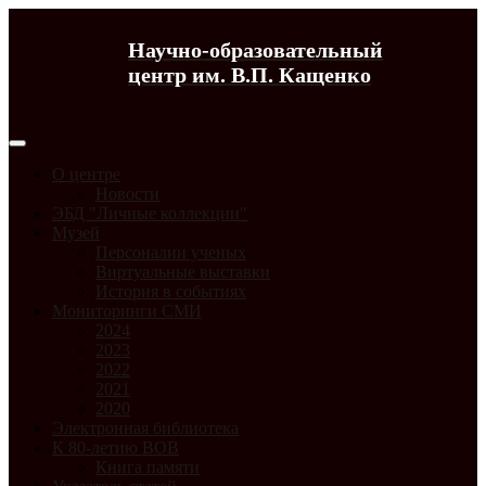
Научно-образовательный
центр им. В.П. Кащенко
О центре
Новости
ЭБД "Личные коллекции"
Музей
Персоналии ученых
Виртуальные выставки
История в событиях
Мониторинги СМИ
2024
2023
2022
2021
2020
Электронная библиотека
К 80-летию ВОВ
Книга памяти