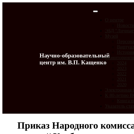
О центре
Новост
ЭБД "Личные
Музей
Персона
Виртуал
История
Научно-образовательный
Мониторинг
центр им. В.П. Кащенко
2024
2023
2022
2021
2020
Электронная 
К 80-летию 
Книга п
Указатель ста
Приказ Народного комисс