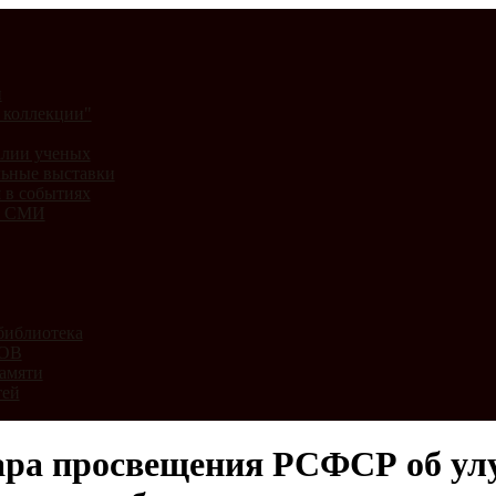
и
 коллекции"
лии ученых
ьные выставки
 в событиях
и СМИ
библиотека
ВОВ
амяти
тей
ара просвещения РСФСР об ул