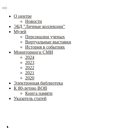
О центре
Новости
ЭБД "Личные коллекции"
Музей
Персоналии ученых
Виртуальные выставки
История в событиях
Мониторинги СМИ
2024
2023
2022
2021
2020
Электронная библиотека
К 80-летию ВОВ
Книга памяти
Указатель статей
Федеральное государственное бюджетное научное учреждение
«Институт коррекционной педагогики»
+7 (499) 245-04-52