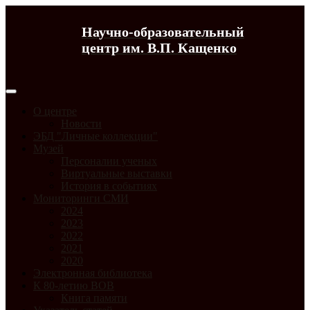
Научно-образовательный
центр им. В.П. Кащенко
О центре
Новости
ЭБД "Личные коллекции"
Музей
Персоналии ученых
Виртуальные выставки
История в событиях
Мониторинги СМИ
2024
2023
2022
2021
2020
Электронная библиотека
К 80-летию ВОВ
Книга памяти