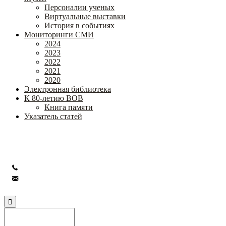
Персоналии ученых
Виртуальные выставки
История в событиях
Мониторинги СМИ
2024
2023
2022
2021
2020
Электронная библиотека
К 80-летию ВОВ
Книга памяти
Указатель статей
Федеральное государственное бюджетное научное учреждение
«Институт коррекционной педагогики»
+7 (499) 245-04-52
info@ikp.email
