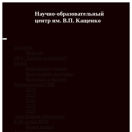
Научно-образовательный
центр им. В.П. Кащенко
О центре
Новости
ЭБД "Личные коллекции"
Музей
Персоналии ученых
Виртуальные выставки
История в событиях
Мониторинги СМИ
2024
2023
2022
2021
2020
Электронная библиотека
К 80-летию ВОВ
Книга памяти