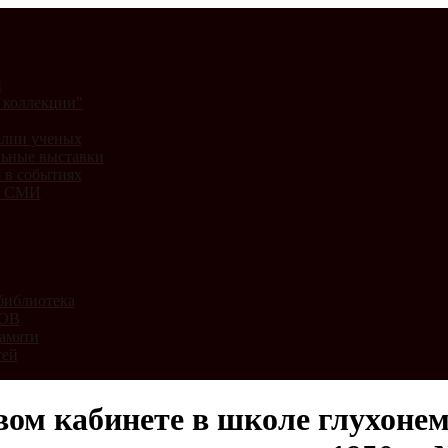
и
 коллекции"
лии ученых
ьные выставки
 в событиях
и СМИ
библиотека
ВОВ
амяти
тей
вом кабинете в школе глухонем