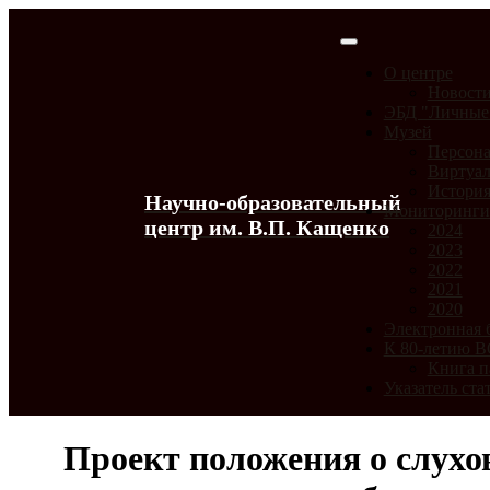
О центре
Новост
ЭБД "Личные
Музей
Персона
Виртуал
История
Научно-образовательный
Мониторинг
центр им. В.П. Кащенко
2024
2023
2022
2021
2020
Электронная 
К 80-летию 
Книга п
Указатель ста
Проект положения о слухо