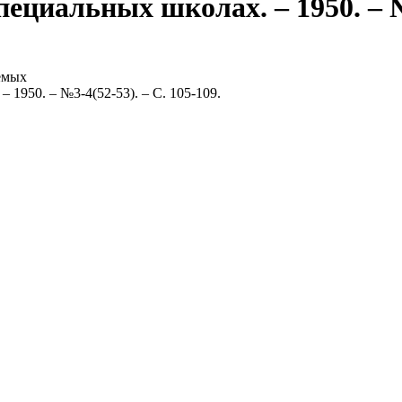
ециальных школах. – 1950. – №3
емых
 1950. – №3-4(52-53). – С. 105-109.