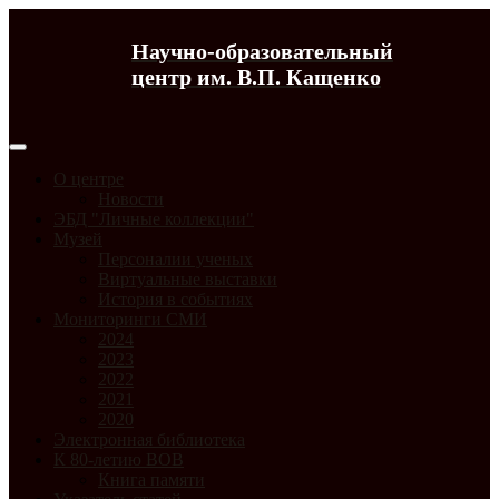
Научно-образовательный
центр им. В.П. Кащенко
О центре
Новости
ЭБД "Личные коллекции"
Музей
Персоналии ученых
Виртуальные выставки
История в событиях
Мониторинги СМИ
2024
2023
2022
2021
2020
Электронная библиотека
К 80-летию ВОВ
Книга памяти