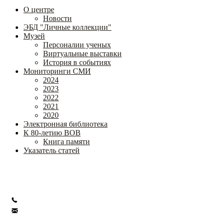
О центре
Новости
ЭБД "Личные коллекции"
Музей
Персоналии ученых
Виртуальные выставки
История в событиях
Мониторинги СМИ
2024
2023
2022
2021
2020
Электронная библиотека
К 80-летию ВОВ
Книга памяти
Указатель статей
Федеральное государственное бюджетное научное учреждение
«Институт коррекционной педагогики»
+7 (499) 245-04-52
info@ikp.email