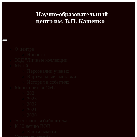
Научно-образовательный
центр им. В.П. Кащенко
О центре
Новости
ЭБД "Личные коллекции"
Музей
Персоналии ученых
Виртуальные выставки
История в событиях
Мониторинги СМИ
2024
2023
2022
2021
2020
Электронная библиотека
К 80-летию ВОВ
Книга памяти