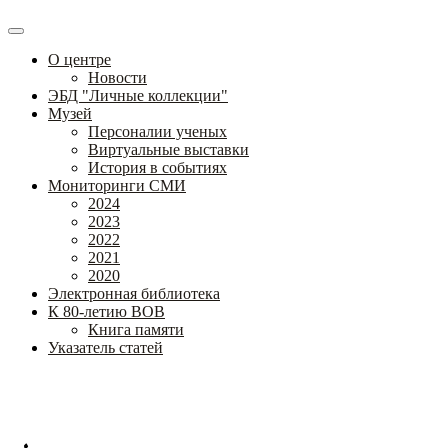
О центре
Новости
ЭБД "Личные коллекции"
Музей
Персоналии ученых
Виртуальные выставки
История в событиях
Мониторинги СМИ
2024
2023
2022
2021
2020
Электронная библиотека
К 80-летию ВОВ
Книга памяти
Указатель статей
Федеральное государственное бюджетное научное учреждение
«Институт коррекционной педагогики»