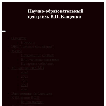
Научно-образовательный
центр им. В.П. Кащенко
О центре
Новости
ЭБД "Личные коллекции"
Музей
Персоналии ученых
Виртуальные выставки
История в событиях
Мониторинги СМИ
2024
2023
2022
2021
2020
Электронная библиотека
К 80-летию ВОВ
Книга памяти