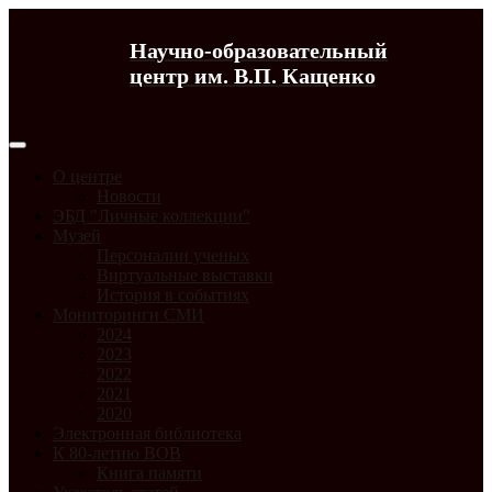
Научно-образовательный
центр им. В.П. Кащенко
О центре
Новости
ЭБД "Личные коллекции"
Музей
Персоналии ученых
Виртуальные выставки
История в событиях
Мониторинги СМИ
2024
2023
2022
2021
2020
Электронная библиотека
К 80-летию ВОВ
Книга памяти