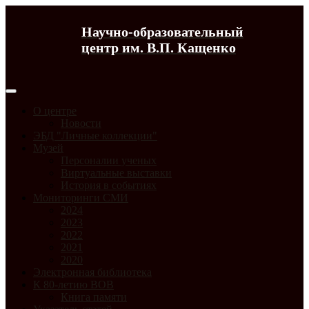
Научно-образовательный
центр им. В.П. Кащенко
О центре
Новости
ЭБД "Личные коллекции"
Музей
Персоналии ученых
Виртуальные выставки
История в событиях
Мониторинги СМИ
2024
2023
2022
2021
2020
Электронная библиотека
К 80-летию ВОВ
Книга памяти